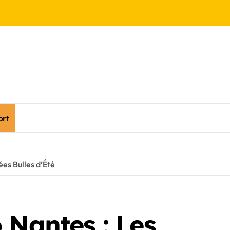
ort
ées Bulles d’Été
 Nantes : Les