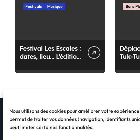
a
Festivals
Musique
Bons Pl
r
t
i
Festival Les Escales :
Déplac
c
dates, lieu… L’édition
Tuk-T
2027 se dévoile
gratui
l
Pornic
e
Nous utilisons des cookies pour améliorer votre expérienc
permet de traiter vos données (navigation, identifiants uni
peut limiter certaines fonctionnalités.