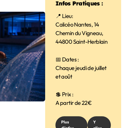
Infos Pratiques :
📍 Lieu:
Calicéo Nantes, 14
Chemin du Vigneau,
44800 Saint-Herblain
📅 Dates :
Chaque jeudi de juillet
et août
💲 Prix :
A partir de 22€
Plus
Y