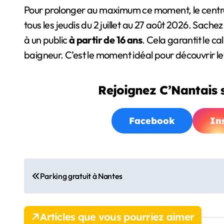
Pour prolonger au maximum ce moment, le cent
tous les jeudis du 2 juillet au 27 août 2026. Sach
à un public
à partir de 16 ans
. Cela garantit le ca
baigneur. C’est le moment idéal pour découvrir le
Rejoignez C’Nantais s
Facebook
In
N
Parking gratuit à Nantes
a
v
Articles que vous pourriez aimer