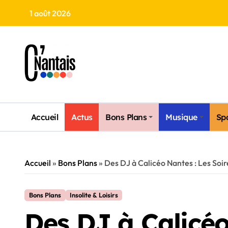
Skip
1 août 2026
to
content
Accueil
Actus
Bons Plans
Musique
Sp
Accueil
»
Bons Plans
»
Des DJ à Calicéo Nantes : Les Soir
Bons Plans
Insolite & Loisirs
Des DJ à Calicéo