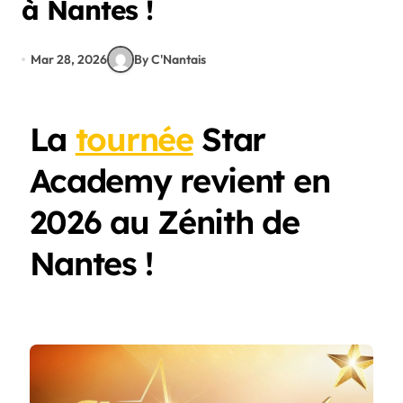
à Nantes !
Mar 28, 2026
By C'Nantais
La
tournée
Star
Academy revient en
2026 au Zénith de
Nantes !