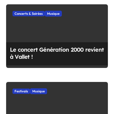
a
r
Concerts & Soirées
Musique
t
i
c
l
Le concert Génération 2000 revient
e
à Vallet !
Festivals
Musique