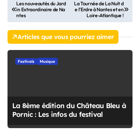
N
Les nouveautés du Jard
La Tournée de La Nuit d
in Extraordinaire de Na
e l’Erdre à Nantes et en
a
ntes
Loire-Atlantique !
v
i
Articles que vous pourriez aimer
g
a
t
Festivals
Musique
i
o
n
d
La 8ème édition du Château Bleu à
e
Pornic : Les infos du festival
l
’