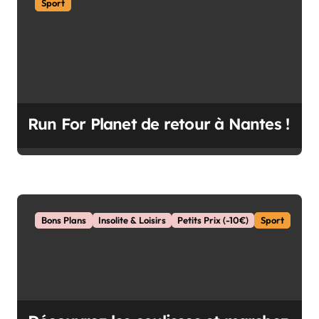
r
Sport
t
i
c
l
e
Run For Planet de retour à Nantes !
Bons Plans
Insolite & Loisirs
Petits Prix (-10€)
Sport