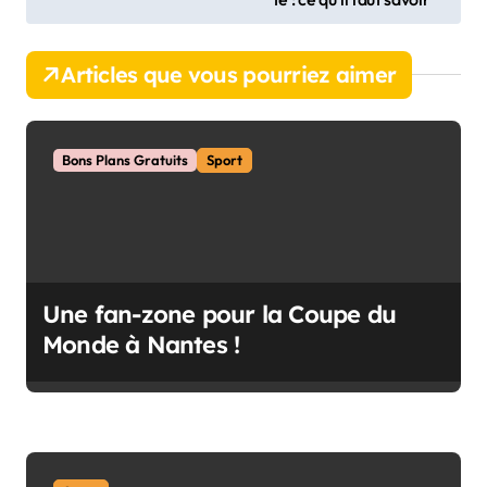
v
i
Articles que vous pourriez aimer
g
a
t
Bons Plans Gratuits
Sport
i
o
n
d
Une fan-zone pour la Coupe du
e
Monde à Nantes !
l
’
a