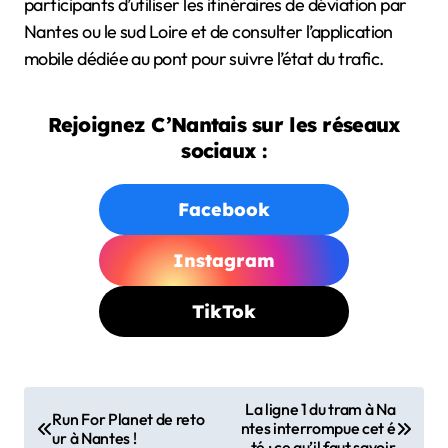
participants d’utiliser les itinéraires de déviation par
Nantes ou le sud Loire et de consulter l’application
mobile dédiée au pont pour suivre l’état du trafic.
Rejoignez C’Nantais sur les réseaux
sociaux :
Facebook
Instagram
TikTok
N
La ligne 1 du tram à Na
Run For Planet de reto
ntes interrompue cet é
a
ur à Nantes !
té : ce qu’il faut savoir