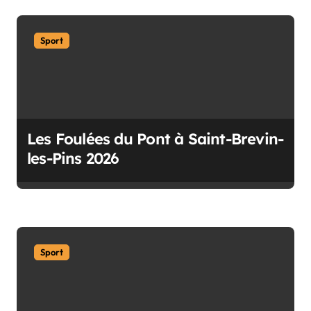
a
r
Sport
t
i
c
l
Les Foulées du Pont à Saint-Brevin-
e
les-Pins 2026
Sport