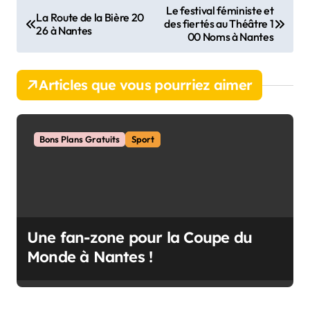
N
Le festival féministe et
La Route de la Bière 20
des fiertés au Théâtre 1
a
26 à Nantes
00 Noms à Nantes
v
i
Articles que vous pourriez aimer
g
a
t
Bons Plans Gratuits
Sport
i
o
n
d
Une fan-zone pour la Coupe du
e
Monde à Nantes !
l
’