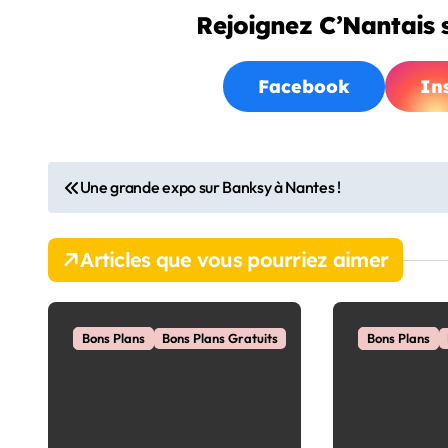
Rejoignez C’Nantais s
Facebook
In
N
Une grande expo sur Banksy à Nantes !
a
v
Articles que vous pourriez aimer
i
g
Bons Plans
Bons Plans Gratuits
Bons Plans
a
t