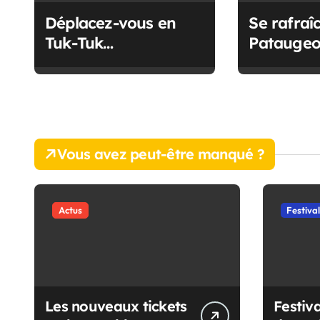
i
Déplacez-vous en
Se rafraîc
o
Tuk-Tuk
Pataugeo
gratuitement à
Nantes
n
Pornic
d
e
Vous avez peut-être manqué ?
l
’
Actus
Festiva
a
r
t
i
Les nouveaux tickets
Festiva