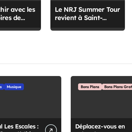
hir avec les
Le NRJ Summer Tour
ires de
revient à Saint-
Nazaire cet été
ls
Musique
Bons Plans
Bons Plans Grat
l Les Escales :
Déplacez-vous en