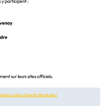
y participent :
avenay
rdre
ent sur leurs sites officiels.
néma dans l’agglo Nantaise !