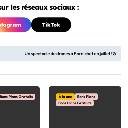
ur les réseaux sociaux :
stagram
TikTok
Un spectacle de drones à Pornichet en juillet !
Bons Plans Gratuits
À la une
Bons Plans
Bons Plans Gratuits