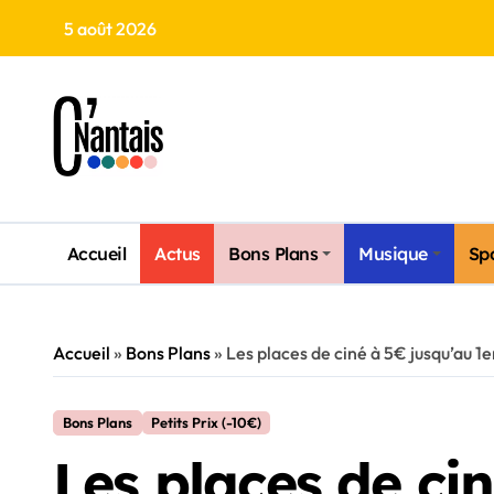
Skip
5 août 2026
to
content
Accueil
Actus
Bons Plans
Musique
Sp
Accueil
»
Bons Plans
»
Les places de ciné à 5€ jusqu’au 1er
Bons Plans
Petits Prix (-10€)
Les places de ci