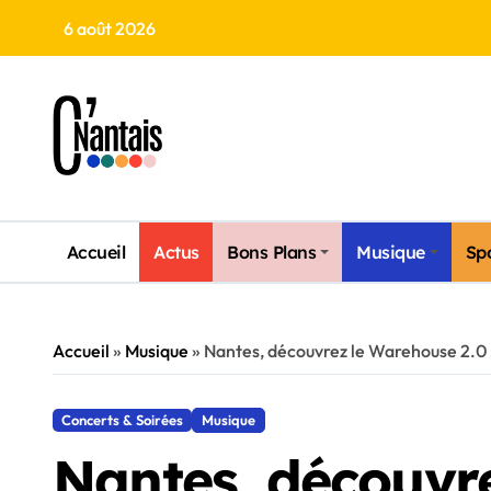
Skip
6 août 2026
to
content
Accueil
Actus
Bons Plans
Musique
Sp
Accueil
»
Musique
»
Nantes, découvrez le Warehouse 2.0 
Concerts & Soirées
Musique
Nantes, découvr