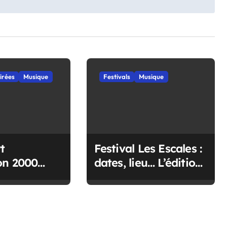
irées
Musique
Festivals
Musique
t
Festival Les Escales :
on 2000
dates, lieu… L’édition
Vallet !
2027 se dévoile