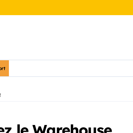
ort
!
ez le Warehouse