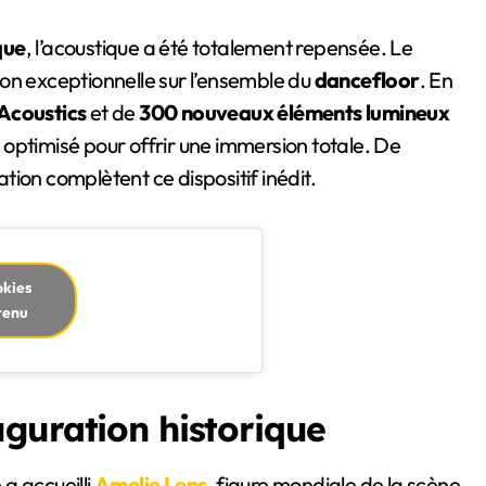
que
, l’acoustique a été totalement repensée. Le
on exceptionnelle sur l’ensemble du
dancefloor
. En
Acoustics
et de
300 nouveaux éléments lumineux
optimisé pour offrir une immersion totale. De
ion complètent ce dispositif inédit.
okies
tenu
guration historique
a accueilli
Amelie Lens
, figure mondiale de la scène