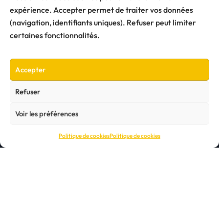
Se rafraîchir avec les
expérience. Accepter permet de traiter vos données
Pataugeoires de Nantes
(navigation, identifiants uniques). Refuser peut limiter
certaines fonctionnalités.
Accepter
Refuser
Voir les préférences
Politique de cookies
Politique de cookies
Copyright © Tous droits réservés.
|
C'Group
by
Themeansar
.