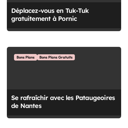
n
Déplacez-vous en Tuk-Tuk
d
gratuitement à Pornic
e
l
’
a
Bons Plans
Bons Plans Gratuits
r
t
i
c
Se rafraîchir avec les Pataugeoires
l
de Nantes
e