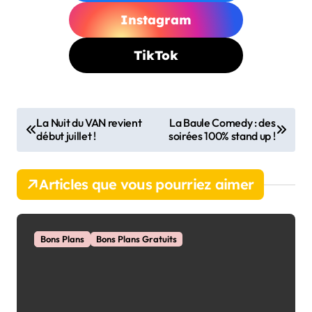
Instagram
TikTok
N
La Nuit du VAN revient
La Baule Comedy : des
début juillet !
soirées 100% stand up !
a
v
Articles que vous pourriez aimer
i
g
a
Bons Plans
Bons Plans Gratuits
t
i
o