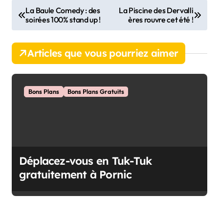
N
La Baule Comedy : des
La Piscine des Dervalli
soirées 100% stand up !
ères rouvre cet été !
a
v
Articles que vous pourriez aimer
i
g
a
Bons Plans
Bons Plans Gratuits
t
i
o
n
Déplacez-vous en Tuk-Tuk
d
gratuitement à Pornic
e
l
’