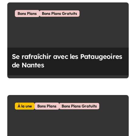
a
Bons Plans
Bons Plans Gratuits
r
t
i
c
Se rafraîchir avec les Pataugeoires
l
de Nantes
e
À la une
Bons Plans
Bons Plans Gratuits