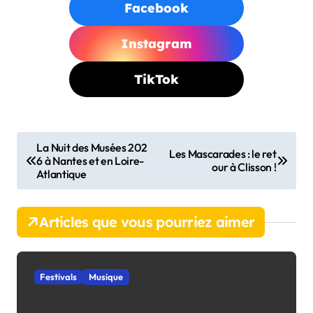
Facebook
Instagram
TikTok
N
La Nuit des Musées 202
Les Mascarades : le ret
6 à Nantes et en Loire-
a
our à Clisson !
Atlantique
v
i
Articles que vous pourriez aimer
g
a
t
Festivals
Musique
i