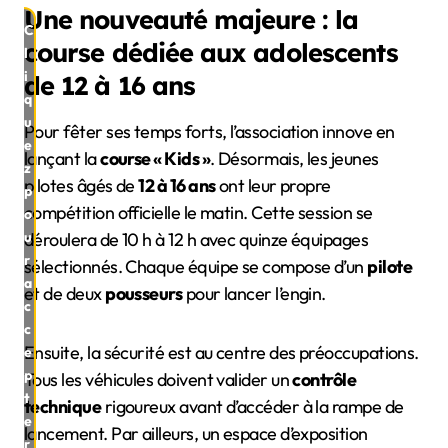
Une nouveauté majeure : la
C
course dédiée aux adolescents
l
i
de 12 à 16 ans
q
u
Pour fêter ses temps forts, l’association innove en
e
lançant la
course « Kids »
. Désormais, les jeunes
z
pilotes âgés de
12 à 16 ans
ont leur propre
p
compétition officielle le matin. Cette session se
o
déroulera de 10 h à 12 h avec quinze équipages
u
r
sélectionnés. Chaque équipe se compose d’un
pilote
a
et de deux
pousseurs
pour lancer l’engin.
c
c
Ensuite, la sécurité est au centre des préoccupations.
e
p
Tous les véhicules doivent valider un
contrôle
t
technique
rigoureux avant d’accéder à la rampe de
e
lancement. Par ailleurs, un espace d’exposition
r