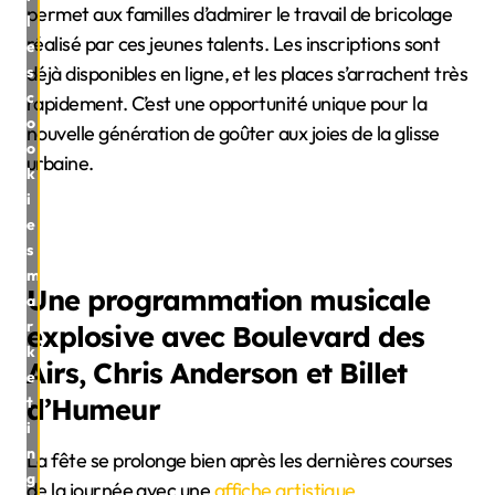
permet aux familles d’admirer le travail de bricolage
l
réalisé par ces jeunes talents. Les inscriptions sont
e
déjà disponibles en ligne, et les places s’arrachent très
s
c
rapidement. C’est une opportunité unique pour la
o
nouvelle génération de goûter aux joies de la glisse
o
urbaine.
k
i
e
s
m
Une programmation musicale
a
r
explosive avec Boulevard des
k
Airs, Chris Anderson et Billet
e
d’Humeur
t
i
n
La fête se prolonge bien après les dernières courses
g
de la journée avec une
affiche artistique