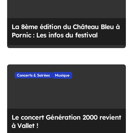
o
n
d
La 8ème édition du Château Bleu à
e
Pornic : Les infos du festival
l
’
a
r
Concerts & Soirées
Musique
t
i
c
l
Le concert Génération 2000 revient
e
à Vallet !