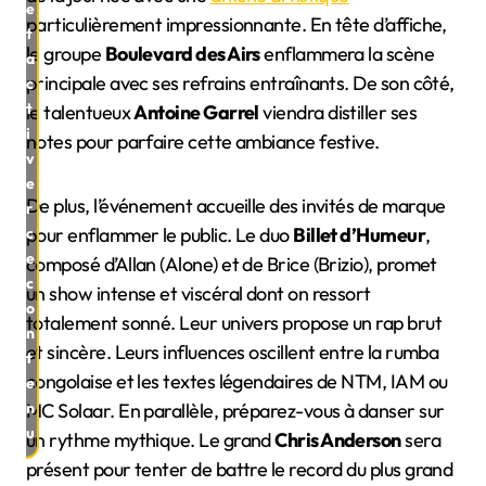
e
particulièrement impressionnante. En tête d’affiche,
t
le groupe
Boulevard des Airs
enflammera la scène
a
principale avec ses refrains entraînants. De son côté,
c
t
le talentueux
Antoine Garrel
viendra distiller ses
i
notes pour parfaire cette ambiance festive.
v
e
De plus, l’événement accueille des invités de marque
r
pour enflammer le public. Le duo
Billet d’Humeur
,
c
e
composé d’Allan (Alone) et de Brice (Brizio), promet
c
un show intense et viscéral dont on ressort
o
totalement sonné. Leur univers propose un rap brut
n
et sincère. Leurs influences oscillent entre la rumba
t
congolaise et les textes légendaires de NTM, IAM ou
e
n
MC Solaar. En parallèle, préparez-vous à danser sur
u
un rythme mythique. Le grand
Chris Anderson
sera
présent pour tenter de battre le record du plus grand