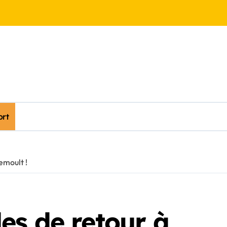
ort
emoult !
es de retour à