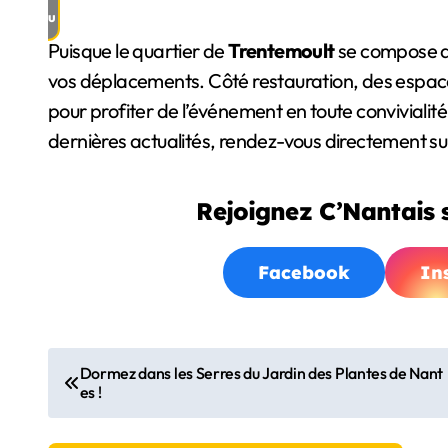
u
Puisque le quartier de
Trentemoult
se compose de 
vos déplacements. Côté restauration, des espaces
pour profiter de l’événement en toute convivialit
dernières actualités, rendez-vous directement su
Rejoignez C’Nantais s
Facebook
In
N
Dormez dans les Serres du Jardin des Plantes de Nant
es !
a