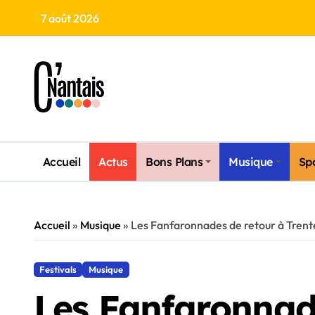
Skip
7 août 2026
to
content
Accueil
Actus
Bons Plans
Musique
Sp
Accueil
»
Musique
»
Les Fanfaronnades de retour à Trent
Festivals
Musique
Les Fanfaronnad