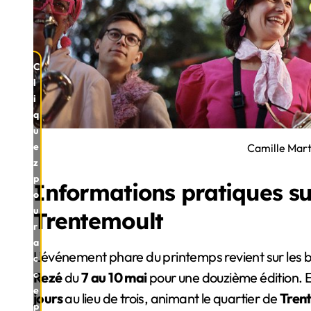
C
l
i
q
u
e
Camille Marti
z
p
Informations pratiques sur
o
u
Trentemoult
r
a
L’événement phare du printemps revient sur les 
c
c
Rezé
du
7 au 10 mai
pour une douzième édition. E
e
jours
au lieu de trois, animant le quartier de
Tren
p