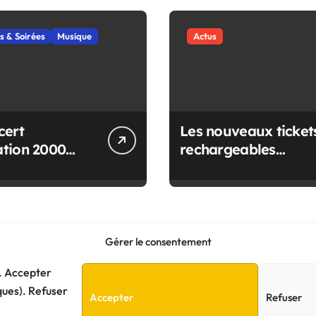
s & Soirées
Musique
Actus
cert
Les nouveaux ticket
tion 2000
rechargeables
 à Vallet !
Naolib !
Gérer le consentement
e. Accepter
ques). Refuser
Accepter
Refuser