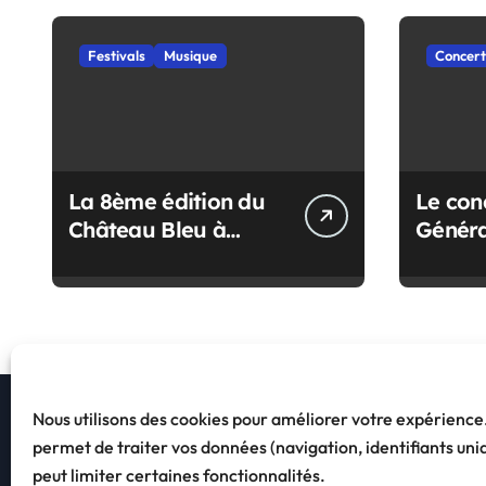
’
a
Festivals
Musique
Concert
r
t
i
La 8ème édition du
Le con
c
Château Bleu à
Généra
Pornic : Les infos du
revient
l
festival
e
Nous utilisons des cookies pour améliorer votre expérienc
permet de traiter vos données (navigation, identifiants uni
peut limiter certaines fonctionnalités.