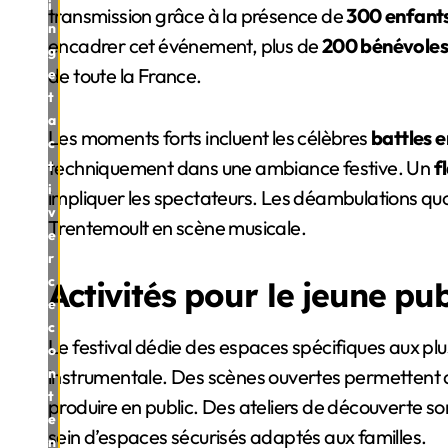
i
transmission grâce à la présence de
300 enfant
n
encadrer cet événement, plus de
200 bénévole
g
de toute la France.
e
t
a
Les moments forts incluent les célèbres
battles 
c
techniquement dans une ambiance festive. Un
f
t
i
impliquer les spectateurs. Les déambulations qu
v
Trentemoult en scène musicale.
e
r
c
Activités pour le jeune pub
e
c
Le festival dédie des espaces spécifiques aux plus
o
n
instrumentale. Des scènes ouvertes permettent a
t
produire en public. Des ateliers de découverte so
e
sein d’espaces sécurisés adaptés aux familles.
n