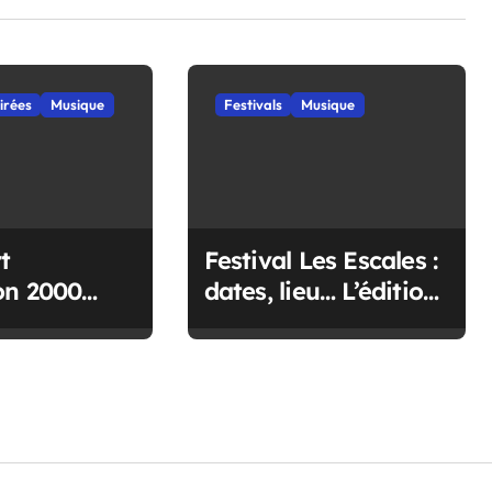
irées
Musique
Festivals
Musique
t
Festival Les Escales :
on 2000
dates, lieu… L’édition
Vallet !
2027 se dévoile