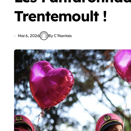
Trentemoult !
Mai 6, 2026
By C'Nantais