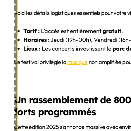
t
e
Voici les détails logistiques essentiels pour votre vis
r
l
Tarif :
L’accès est entièrement
gratuit
.
e
s
Horaires :
Jeudi (19h-00h), Vendredi (16h
c
Lieux :
Les concerts investissent le
parc d
o
o
Le festival privilégie la
musique
non amplifiée pour 
k
i
e
s
m
Un rassemblement de 800 
a
r
forts programmés
k
e
t
Cette édition 2025 s’annonce massive avec envi