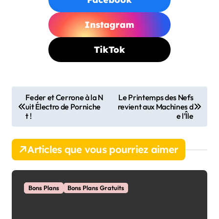
Instagram
TikTok
N
Feder et Cerrone à la N
Le Printemps des Nefs
uit Électro de Porniche
revient aux Machines d
a
t !
e l’Île
v
i
Articles que vous pourriez aimer
g
a
t
Bons Plans
Bons Plans Gratuits
i