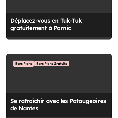
o
n
d
Déplacez-vous en Tuk-Tuk
e
gratuitement à Pornic
l
’
a
r
Bons Plans
Bons Plans Gratuits
t
i
c
l
Se rafraîchir avec les Pataugeoires
e
de Nantes