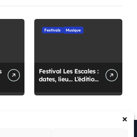
Festivals
Musique
s
Festival Les Escales :
dates, lieu… L’édition
2027 se dévoile