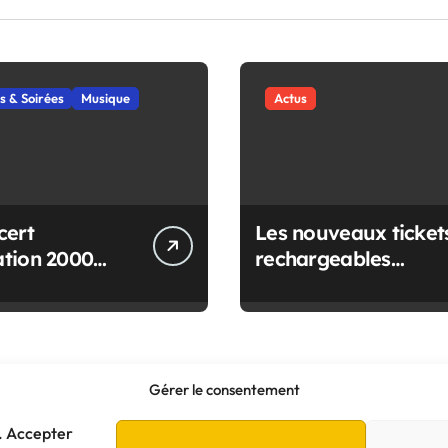
s & Soirées
Musique
Actus
cert
Les nouveaux ticket
tion 2000
rechargeables
 à Vallet !
Naolib !
Gérer le consentement
e. Accepter