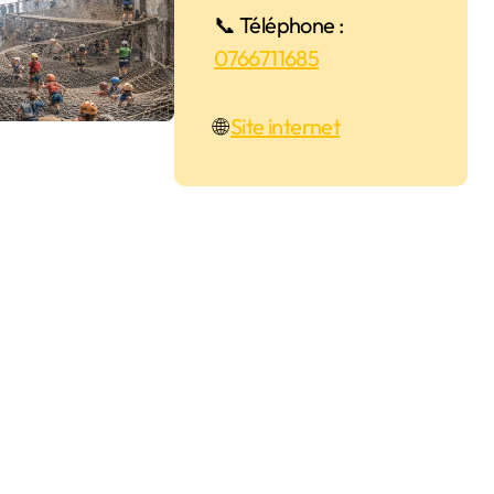
📞 Téléphone :
0766711685
🌐
Site internet