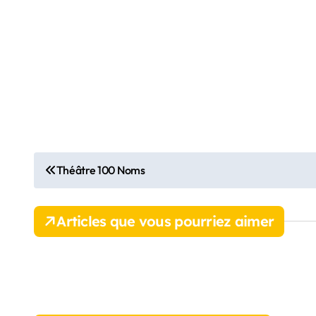
N
Théâtre 100 Noms
a
v
Articles que vous pourriez aimer
i
g
a