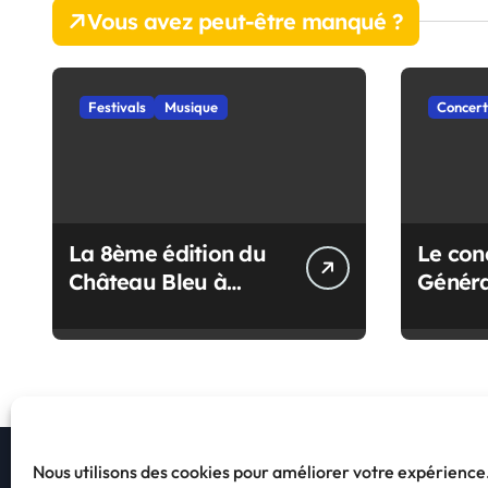
Vous avez peut-être manqué ?
t
i
Festivals
Musique
Concert
o
n
d
e
La 8ème édition du
Le con
Château Bleu à
Généra
l
Pornic : Les infos du
revient
festival
’
a
r
t
Nous utilisons des cookies pour améliorer votre expérienc