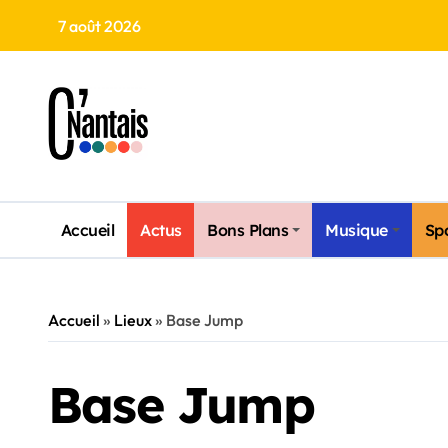
Skip
7 août 2026
to
content
Accueil
Actus
Bons Plans
Musique
Sp
Accueil
»
Lieux
»
Base Jump
Base Jump