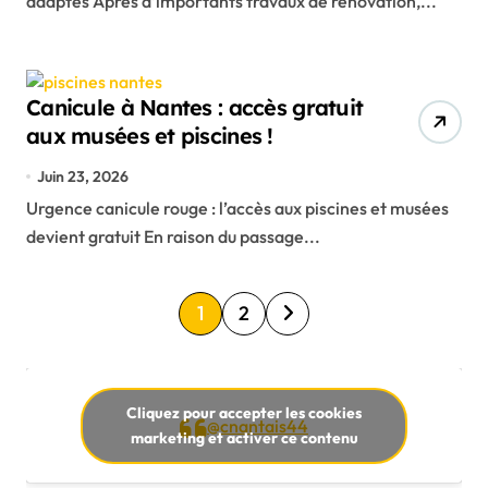
adaptés Après d’importants travaux de rénovation,...
Canicule à Nantes : accès gratuit
aux musées et piscines !
Juin 23, 2026
Urgence canicule rouge : l’accès aux piscines et musées
devient gratuit En raison du passage...
P
1
2
a
g
i
Cliquez pour accepter les cookies
@cnantais44
marketing et activer ce contenu
n