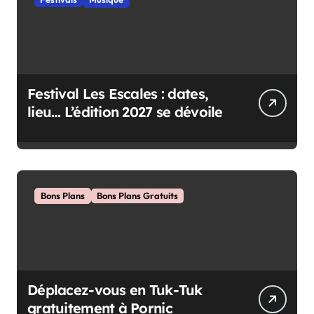
a
t
i
o
Festival Les Escales : dates,
n
lieu… L’édition 2027 se dévoile
s
Bons Plans
Bons Plans Gratuits
Déplacez-vous en Tuk-Tuk
gratuitement à Pornic